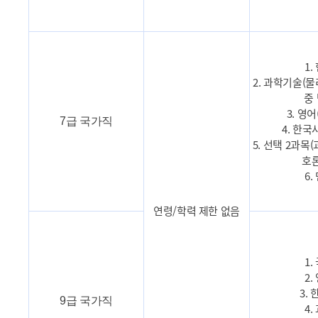
1.
2. 과학기술(물
중 
3. 영
7급 국가직
4. 한국
5. 선택 2과목
호론
6.
연령/학력 제한 없음
1.
2.
3.
9급 국가직
4.