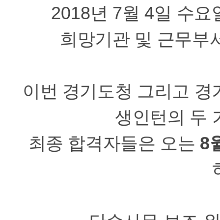
2018
년
7
월
4
일 수요
희망기관 및 근무부
이번 경기도청 그리고 경
생인턴의 두 
최종 합격자들은 오는
8