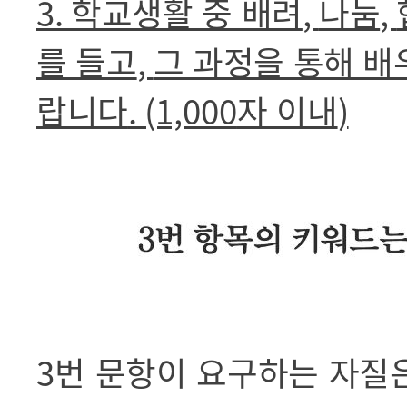
3.
학교생활 중 배려
,
나눔
,
를 들고
,
그 과정을 통해 배
랍니다
. (1,000
자 이내
)
3
번 문항이 요구하는 자질