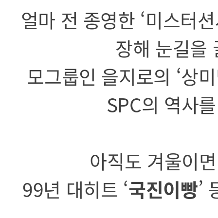
얼마 전 종영한 ‘미스터션
장해 눈길을 
모그룹인 을지로의 ‘상미
SPC의 역사를
아직도 겨울이면 
99년 대히트 ‘
국진이빵
’