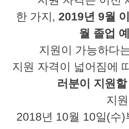
한 가지
,
2019
년
9
월 
월 졸업 
지원이 가능하다는
지원 자격이 넓어짐에 
러분이 지원할
지원
2018
년
10
월
10
일
(
수
)