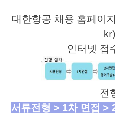
대한항공 채용 홈페이
kr
인터넷 접
전
서류전형
> 1
차 면접
> 