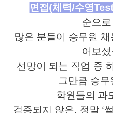
면접
(
체력
/
수영
Tes
순으로
많은 분들이 승무원 채
어보셨
선망이 되는 직업 중 
그만큼 승무
학원들의 과
검증되지 않은
,
정말
‘