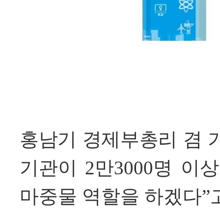
홍남기 경제부총리 겸 
기관이 2만3000명 이
마중물 역할을 하겠다
”