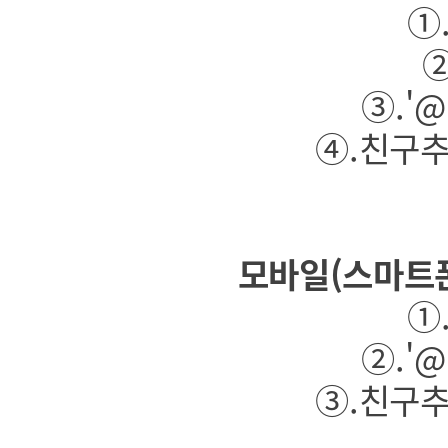
①
②
③.'
④.친구추
모바일(스마트
①
②.'
③.친구추