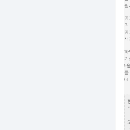
필
공
의
공
채
하
기
9
를
6