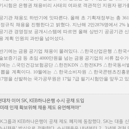
기시험은 은행권 채용비리 사태의 여파로 객관적인 지원자 평가를
공기관 채용도 하반기에 잇따른다. 올해 초 기획재정부는 총 361
 정규직 채용을 진행한다고 밝혔다. 지난해 2만2876명에서 2%
공기관 경영정보 공개시스템에 따르면 올해 상반기 공공기관 신규
용 계획 인원의 과반을 넘어섰다.
반기에는 금융 공기업 채용이 몰려있다. △한국산업은행 △한
술보증기금 등 초임 4000만원을 넘는 금융 공기업의 서류 접수가 
월에는 △국민건강보험공단 △한전KDN △한전KPS △한국동서
 뽑을 계획이다. 10월에는 △한국소비자원 △한국콘텐츠진흥원
117명을 선발하는 국가공무원은 17일 7급 필기시험만을 앞두고 있
현대차 이어 SK, KEB하나은행 수시 공채 도입
“미래 인재 확보위해 채용 제도 유연해져야”
SK그룹과 KEB하나은행이 공채 제도 폐지에 동참했다. SK는 대졸 
‘수시채용’ 방식으로 전환한다. 수시채용은 내년부터 2, 3년에 걸쳐 