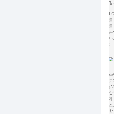
정
L
를
를
공
다
는
스
롯
(
합
계
스
합