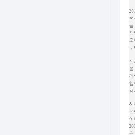
2
턴
을
진
오
부
신
을
라
행
용
신
은
이
2
은