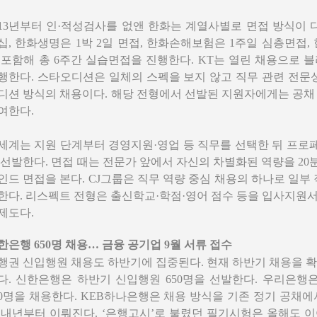
013년부터 인·적성검사를 없앤 한화는 계열사별로 면접 방식이 
십, 한화생명은 1박 2일 면접, 한화손해보험은 1주일 심층면접
 포함해 총 6주간 실습면접을 진행한다.
KT는 열린 채용으로 
행한다. 스타오디션은 일체의 스펙을 보지 않고 직무 관련 전문
디션 방식의 채용이다. 해당 전형에서 선발된 지원자에게는 공채
여한다.
세계는 지원 단계부터 경영지원·영업 등 직무를 선택한 뒤 프로
 선발한다. 면접 때는 전문가 앞에서 자신의 차별화된 역량을 2
인드 면접을 본다. CJ그룹은 직무 역량 중심 채용의 하나로 일부
한다. 리스펙트 전형은 출신학교·학점·영어 점수 등을 입사지원
제도다.
한은행 650명 채용… 금융 공기업 9월 서류 접수
행권 신입행원 채용도 하반기에 집중된다. 현재 하반기 채용을 
다. 신한은행은 하반기 신입행원 650명을 선발한다. 우리은행은
00명을 채용한다. KEB하나은행은 채용 방식을 기존 정기 공채에
 내년부터 이뤄진다. ‘은행고시’로 불렸던 필기시험은 올해도 