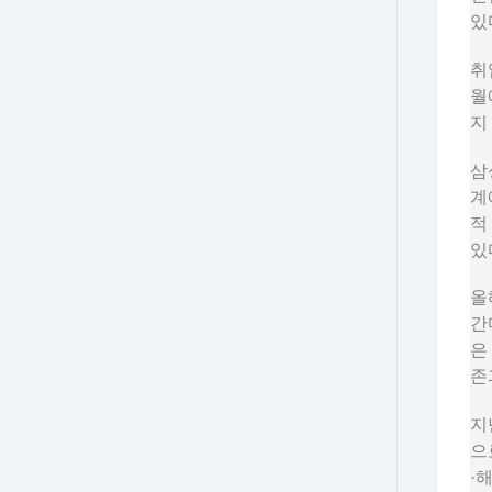
있
취
월
지
삼
계
적
있
올
간
은
존
지
으
·