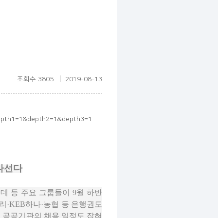
조회수 3805
2019-08-13
&depth1=1&depth2=1&depth3=1
나선다
롯데 등 주요 그룹들이 9월 하반
리·KEB하나·농협 등 은행권도
는 공공기관의 채용 일정도 잡혀