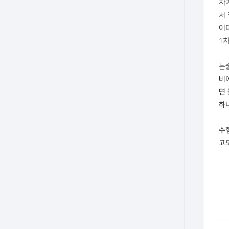
자
서
이
1
논
비
면
하
수
고