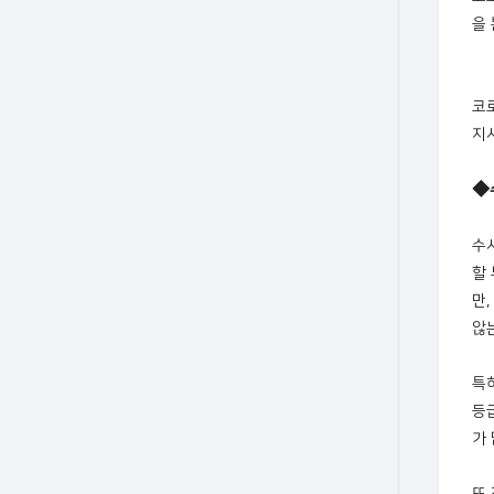
을
코
지
◆
수
할
만
않
특
등
가 