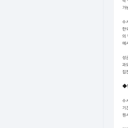
즉
가
수
한
의
에
성
과
집
◆
수
기
원