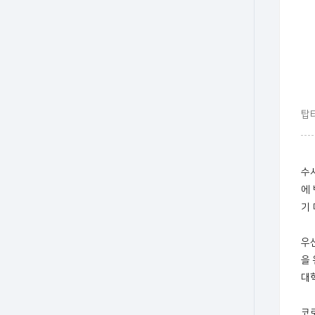
탑
수
에
기
우
을
대
코