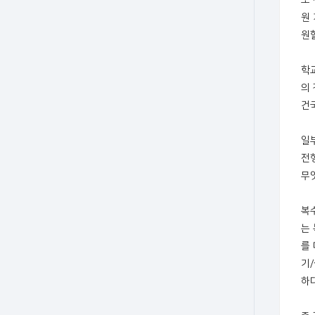
또
원
원할
학
의
건
일
전
무
복
는
를
기
하다