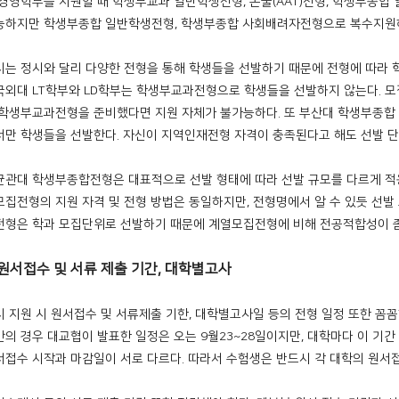
 경영학부를 지원할 때 학생부교과 일반학생전형, 논술(AAT)전형, 학생부종합
능하지만 학생부종합 일반학생전형, 학생부종합 사회배려자전형으로 복수지원하
시는 정시와 달리 다양한 전형을 통해 학생들을 선발하기 때문에 전형에 따라 학
국외대 LT학부와 LD학부는 학생부교과전형으로 학생들을 선발하지 않는다. 모
 학생부교과전형을 준비했다면 지원 자체가 불가능하다. 또 부산대 학생부종
서만 학생들을 선발한다. 자신이 지역인재전형 자격이 충족된다고 해도 선발 단
균관대 학생부종합전형은 대표적으로 선발 형태에 따라 선발 규모를 다르게 적
모집전형의 지원 자격 및 전형 방법은 동일하지만, 전형명에서 알 수 있듯 선발
전형은 학과 모집단위로 선발하기 때문에 계열모집전형에 비해 전공적합성이 좀 
원서접수 및 서류 제출 기간, 대학별고사
시 지원 시 원서접수 및 서류제출 기한, 대학별고사일 등의 전형 일정 또한 꼼
간의 경우 대교협이 발표한 일정은 오는 9월23~28일이지만, 대학마다 이 기
서접수 시작과 마감일이 서로 다르다. 따라서 수험생은 반드시 각 대학의 원서