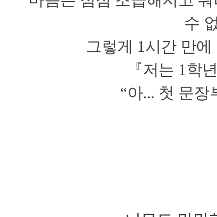
마음은 점점 조급해지고 
수 
그렇게
1
시간 만에
『
저는
1
학년
“
아
...
첫 문장