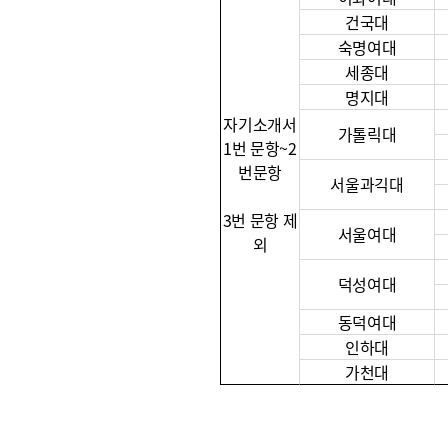
건국대
숙명여대
세종대
명지대
자기소개서
가톨릭대
1번 문항~2
번문항
서울과긱대
3번 문항 제
서울여대
외
덕성여대
동덕여대
인하대
가천대