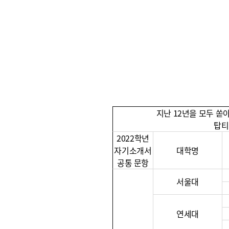
지난 12년을 모두 쏟
탑티
2022학년
자기소개서
대학명
공통 문항
서울대
연세대