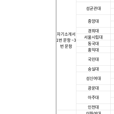
성균관대
중앙대
경희대
자기소개서
서울시립대
1번 문항 ~3
동국대
번 문항
홍익대
국민대
숭실대
성신여대
광운대
아주대
인천대
이화여대