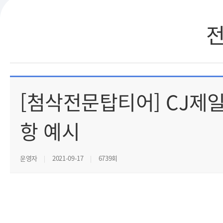
[첨삭전문탑티어] CJ제일
항 예시
운영자
2021-09-17
6739회