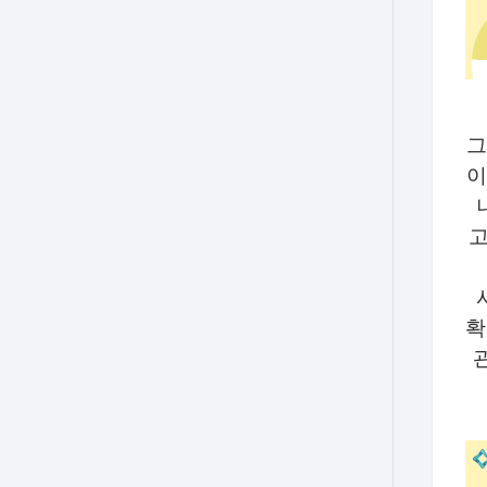
그
이
고