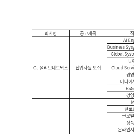
회사명
공고제목
AI En
Business Sys
Global Sys
UX
CJ 올리브네트웍스
신입사원 모집
Cloud Serv
경
미디어
ES
경
글로
글로
상
온라인