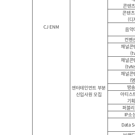
콘텐
콘텐츠
(디
CJ ENM
음악
컨벤
채널콘
(t
채널콘
(tvN
채널콘
(
방
엔터테인먼트 부분
아티스
신입사원 모집
기
퍼블리
IP소
Data S