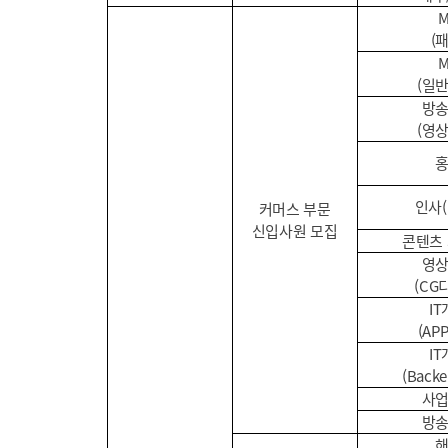
(
(일
방
(영
인사(
커머스 부문
신입사원 모집
콘텐츠 
영
(CG
I
(AP
I
(Back
사
방