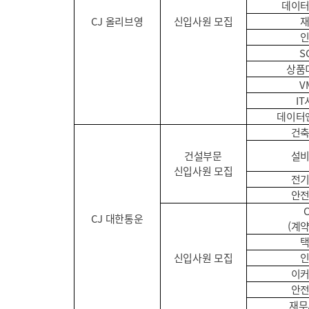
데이
CJ 올리브영
신입사원 모집
S
상품
V
I
데이터
건
건설부문
설
신입사원 모집
전
안
CJ 대한통운
(계
신입사원 모집
이
안
재무