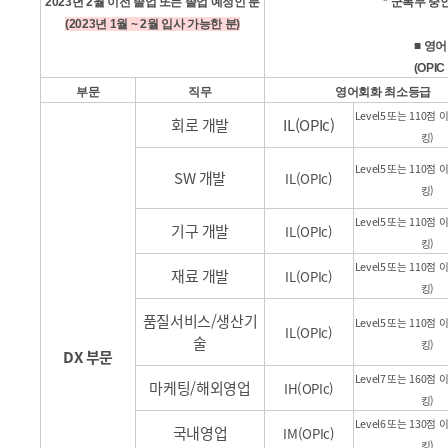
2023
년
2
월 이전
졸
업 또는 졸업 예정인 분
*
군복무
중인
(2023
년
1
월 ~
2
월 입사 가능한 분)
■
영어
(OPI
부문
직무
영어회화 최소등급
Level5
또는
110
점 
회로 개발
IL(OPIc)
킹)
Level5
또는
110
점 
SW 개발
IL(OPIc)
킹)
Level5
또는
110
점 
기구 개발
IL(OPIc)
킹)
Level5
또는
110
점 
재료 개발
IL(OPIc)
킹)
품질서비스/생산기
Level5
또는
110
점 
IL(OPIc)
술
킹)
DX 부문
Level7
또는
160
점 
마케팅/해외영업
IH(OPIc)
킹)
Level6
또는
130
점 
국내영업
IM(OPIc)
킹)