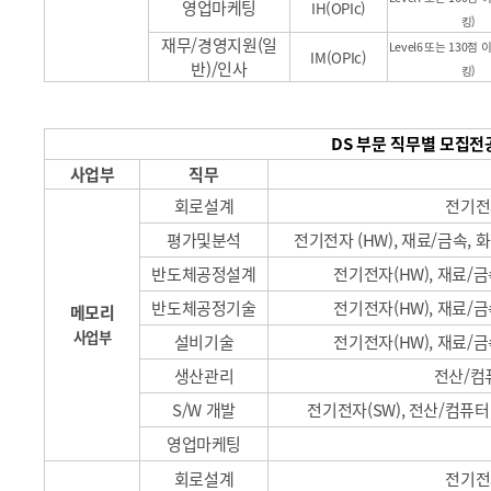
영업마케팅
IH(OPIc)
킹)
재무/경영지원(일
Level6
또는
130
점 
IM(OPIc)
반)/인사
킹)
DS 부문 직무별 모집전
사업부
직무
회로설계
전기전
평가및분석
전기전자
(HW),
재료/금속, 화
반도체공정설계
전기전자
(HW),
재료/금
반도체공정기술
전기전자
(HW),
재료/금
메모리
사업부
설비기술
전기전자
(HW),
재료/금
생산관리
전산/컴
S/W
개발
전기전자
(SW),
전산/컴퓨터,
영업마케팅
회로설계
전기전