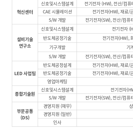
신호및시스템설계
전기전자
(HW),
전산/컴퓨터
CAE
시뮬레이션
전기전자
(HW),
재료/금
혁신센터
S/W
개발
전기전자
(SW),
전산/컴퓨터,
신호및시스템설계
전기전자
(
반도체공정기술
전기전자
(HW),
설비기술
연구소
기구개발
기계
S/W
개발
전기전자
(SW),
전산/컴퓨터,
반도체공정설계
전기전자
(HW),
재료/금
반도체공정기술
전기전자
(HW),
재료/금
LED
사업팀
영업마케팅
신호및시스템설계
전기전자
(H
종합기술원
S/W
개발
전기전자
(SW),
전산/컴퓨터,
경영지원 (재무)
부문공통
경영지원 (일반)
(DS)
인사