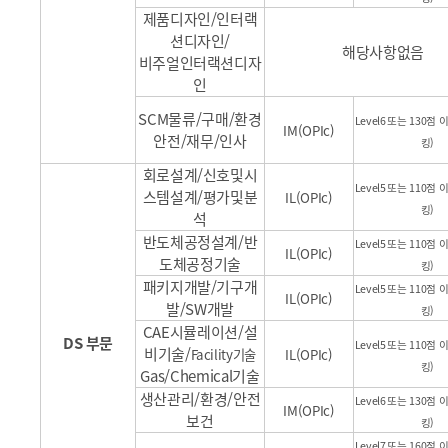
제품디자인/인터랙
션디자인/
해당사항없음
비주얼인터랙션디자
인
SCM물류/구매/환경
Level6
또는
130
점 
IM(OPIc)
안전/재무/인사
킹)
회로설계/신호및시
Level5
또는
110
점 
스템설계/평가및분
IL(OPIc)
킹)
석
반도체공정설계/반
Level5
또는
110
점 
IL(OPIc)
도체공정기술
킹)
패키지개발/기구개
Level5
또는
110
점 
IL(OPIc)
발/SW개발
킹)
CAE시뮬레이션/설
DS 부문
Level5
또는
110
점 
비기술/
Facility기술
IL(OPIc)
킹)
Gas/Chemical기술
생산관리/환경/안전
Level6
또는
130
점 
IM(OPIc)
보건
킹)
Level7
또는
160
점 