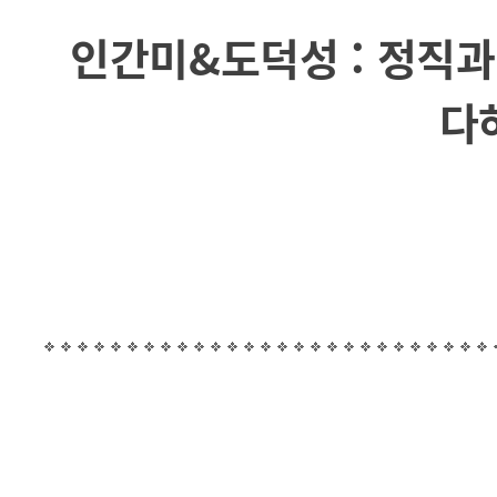
인간미&도덕성 : 정직과
다