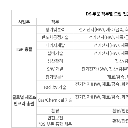
DS 부문 직무별 모집 전
사업부
직무
평가및분석
전기전자
(HW),
재료/금속, 화
반도체공정기술
전기전자
(HW),
재료/금
패키지개발
전기전자
(HW),
재료
TSP
총괄
설비기술
전기전자
(HW),
재료
생산관리
전산/컴
S/W
개발
전기전자
(SW),
전산/컴퓨터
평가및분석
재료/금속, 
전기전자
(HW),
재료/금속, 화학
Facility
기술
전기전자
(HW),
재료/금속, 화학
글로벌 제조&
Gas/Chemical
기술
인프라 총괄
환경
환경/안전
안전보건
환경/안전
*DS
부문 통합 채용