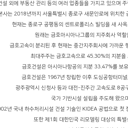
건설 외에 부동산 관리 등의 여러 업종들을 가지고 있으며
주
본사는 2018년까지 서울특별시 종로구 새문안로에 위치
현재는 종로구 공평동의 센트로폴리스 빌딩을 새 사옥
원래는 금호아시아나그룹의 지주회사 역할
금호고속이 분리된 후 현재는 중간지주회사에 가까운 형
최대주주는 금호고속으로 45.30%의 지분을
금호건설은 아시아나항공의 지분 33.47%를 보
금호건설은 1967년 창립한 이후 도심공항터미널
광주광역시 신청사 등과 대전-진주간 고속도로 8공
국가 기반시설 설립을 주도해 왔으며
002년 국내 하수처리시설 건설 기술인
KIDEA 공법으로 첫
또한 제1회 대한민국 리모델링 대상의 특별