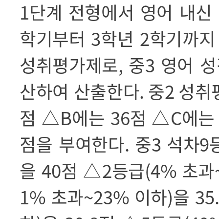
1
단계 전형에서 영어 내신
학기부터
3
학년
2
학기까지
성취평가제로
,
중
3
영어 성
산하여 산출한다
.
중
2
성취
점
△
B
에는
36
점
△
C
에
점을 부여한다
.
중
3
석차
9
을
40
점
△
2
등급
(4%
초과
1%
초과
~23%
이하
)
을
35