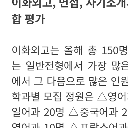
이화외고
,
면접
,
자기소개
합 평가
이화외고는 올해 총
150
명
는 일반전형에서 가장 많
에서 그 다음으로 많은 인
학과별 모집 정원은
△
영
일어과
20
명
△
중국어과
2
영어과
10
명
△
프랑스어