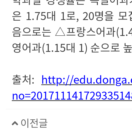
은
1.75
대
1
로
, 20
명을 모
음으로는
△
프랑스어과
(1.
영어과
(1.15
대
1)
순으로 
출처
:
http://edu.donga
no=20171114172933514
이전글