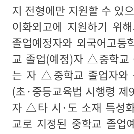
지 전형에만 지원할 수 있
이화외고에 지원하기 위
졸업예정자와 외국어고등학
교 졸업
(
예정
)
자
△
중학교
는 자
△
중학교 졸업자와 
(
초
·
중등교육법 시행령 제
자
△
타 시
·
도 소재 특성
교로 지정된 중학교 졸업