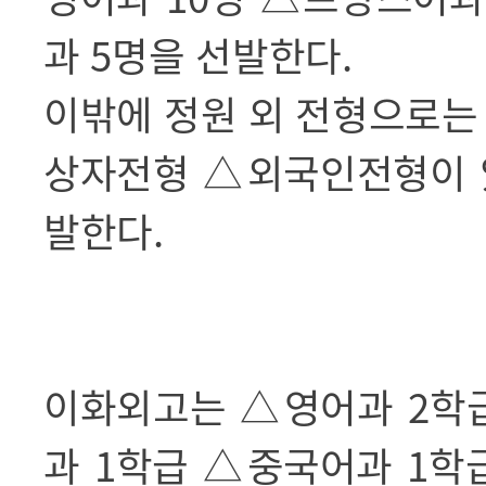
과
5
명을 선발한다
.
이밖에 정원 외 전형으로
상자전형
△
외국인전형이 
발한다
.
이화외고는
△
영어과
2
학
과
1
학급
△
중국어과
1
학