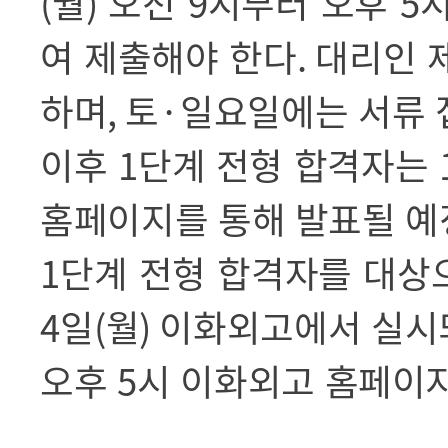
(
월
)
오전
9
시부터 오후
5
여 제출해야 한다
.
대리인 
하며
,
토
·
일요일에는 서류 
이후
1
단계 전형 합격자는
홈페이지를 통해 발표될 
1
단계 전형 합격자를 대상
4
일
(
월
)
이화외고에서 실시
오후
5
시 이화외고 홈페이