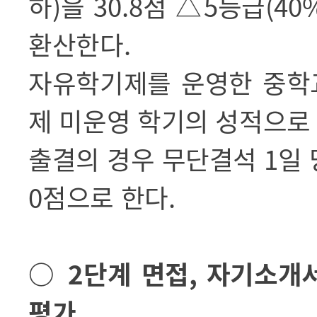
하
)
을
30.8
점
△
5
등급
(40
환산한다
.
자유학기제를 운영한 중학
제 미운영 학기의 성적으로
출결의 경우 무단결석
1
일
0
점으로 한다
.
○
2
단계 면접
,
자기소개서
평가