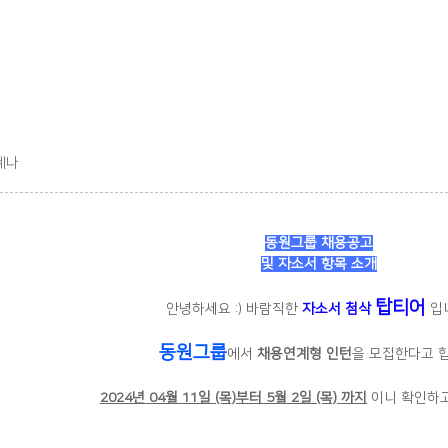
혜나
동원그룹 채용공고
및
자소서 항목 소개
탑티어
안녕하세요 :) 바람직한
자소서 첨삭
입
동원그룹
에서
채용연계형 인턴
을 모집한다고 합
2024년 04월 11일 (목)부터 5월 2일 (목) 까지
이니 확인하고