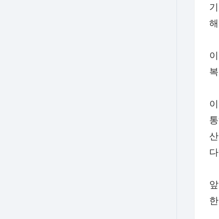
기
해
이
복
이
통
산
다
앞
한