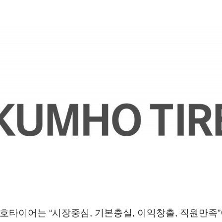
호타이어는 “시장중심, 기본충실, 이익창출, 직원만족