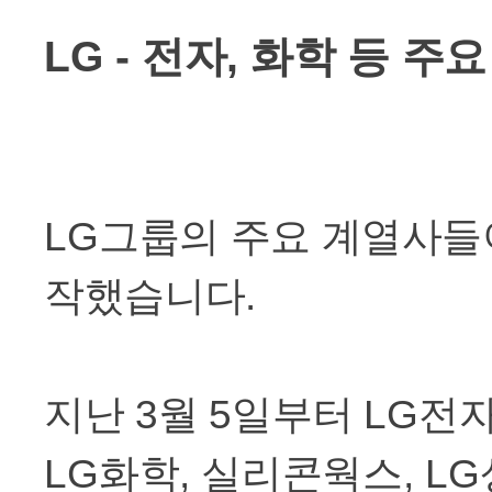
LG -
전자
,
화학 등 주요
LG
그룹의 주요 계열사들
작했습니다
.
지난
3
월
5
일부터
LG
전자
LG
화학
,
실리콘웍스
, LG