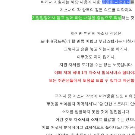
따라서 지원자는 해당 내용에 대한
꼼꼼한 사전조사
를
자소서의 각 항목의 질문 의도를 파악하여
기업입장에서 듣고 싶어 하는 내용을 중심으로 작성
하는 
하지만 여전히 자소서 작성은
포비아
(
공포증
)
라 할 만큼 어렵고 부담스럽기는 마찬
그렇다고 손을 놓고 되는대로 하거나
,
아무것도 하지 않거나
,
지원 자체를 포기할 수는 없는 노릇입니다
.
이때 저희 국내
1
위 자소서 첨삭서비스 탑티어
모든 취준생들에게 도움을 드릴 수 있다고 자신
구직자 중 자소서 작성에 어려움을 느낀 이유 
‘
무엇을 써야할지 막막해서
’
나
‘
쓸 만한 스토리가 
소재를 발굴하지 못한 것이 원인입니다
.
어떤 것도 자소서의 소재로 활용할 수는 있으
이를 어떻게 분석적이고 입체적으로 풀어내느냐가 