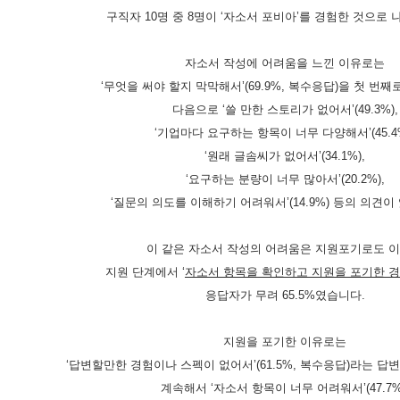
구직자
10
명 중
8
명이
‘
자소서 포비아
’
를 경험한 것으로 
자소서 작성에 어려움을 느낀 이유로는
‘
무엇을 써야 할지 막막해서
’(69.9%,
복수응답
)
을 첫 번째
다음으로
‘
쓸 만한 스토리가 없어서
’(49.3%),
‘
기업마다 요구하는 항목이 너무 다양해서
’(45.4
‘
원래 글솜씨가 없어서
’(34.1%),
‘
요구하는 분량이 너무 많아서
’(20.2%),
‘
질문의 의도를 이해하기 어려워서
’(14.9%)
등의 의견이
이 같은 자소서 작성의 어려움은 지원포기로도 
지원 단계에서
‘
자소서 항목을 확인하고 지원을 포기한 
응답자가 무려
65.5%
였습니다
.
지원을 포기한 이유로는
‘
답변할만한 경험이나 스펙이 없어서
’(61.5%,
복수응답
)
라는 답변
계속해서
‘
자소서 항목이 너무 어려워서
’(47.7%