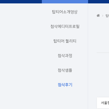
탑티어소개영상
탑
첨삭에디터프로필
탑티어 퀄리티
첨삭과정
첨삭샘플
첨삭후기