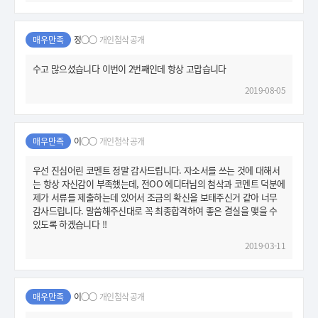
매우만족
정○○
개인첨삭 공개
수고 많으셨습니다 이번이 2번째인데 항상 고맙습니다
2019-08-05
매우만족
이○○
개인첨삭 공개
우선 진심어린 코멘트 정말 감사드립니다. 자소서를 쓰는 것에 대해서
는 항상 자신감이 부족했는데, 전OO 에디터님의 첨삭과 코멘트 덕분에
제가 서류를 제출하는데 있어서 조금의 확신을 보태주신거 같아 너무
감사드립니다. 말씀해주신대로 꼭 최종합격하여 좋은 결실을 맺을 수
있도록 하겠습니다 !!
2019-03-11
매우만족
이○○
개인첨삭 공개