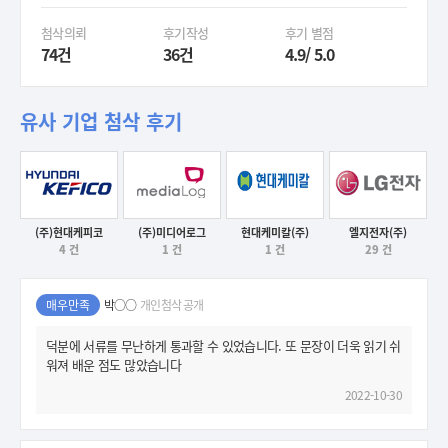
첨삭의뢰
후기작성
후기 별점
74건
36건
4.9/ 5.0
유사 기업 첨삭 후기
현대케미칼(주)
(주)현대케피코
(주)미디어로그
엘지전자(주)
후기보기
1 건
4 건
1 건
29 건
후기보기
후기보기
후기보기
매우만족
박○○
개인첨삭 공개
덕분에 서류를 무난하게 통과할 수 있었습니다. 또 문장이 더욱 읽기 쉬
워져 배운 점도 많았습니다
2022-10-30