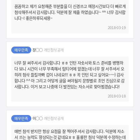
꼼꼼하고 제가 요청해준 부분들을 더 신경쓰고 예정시간보다 더 빠르게
첨삭해주셔서 감사합니다. 덕분에 잘 제출 하였습니다~ ^^ 너무 감사합
니다~! 좋은하루되세용~
2018-03-19
매우만족
장○○
개인첨삭 공개
너무 잘 써주셔서 감사합니다 ㅎㅎ 인턴 자솟서와 토스 준비를 병행하
다 보니 시간이 너무 부족해서 탑티어에 맡겼는데 너무 잘 서주셔서 오
히려 첨삭 들킬까뽜 겁이 나네요!!! ㅎㅎ 꼭 인턴 되고 싶어요~~~} 감사
합니다 ^^ 아 그리고 어덯게 글을 써야될지 문항별로 조언 진심으로 감
사합니다. 이거 보고 나중에 더 발전있는 자소서로 찾아뵙겠습니다!
2018-03-18
매우만족
이○○
개인첨삭 공개
매번 참석 받지만 항상 요점을 잘 찍어주셔서 감사합니다. 덕분에 자소
서 쓰는 능력도 향상되는것 같네요ㅎㅎ 훌륭한 첨삭 덕분에 수정하는데