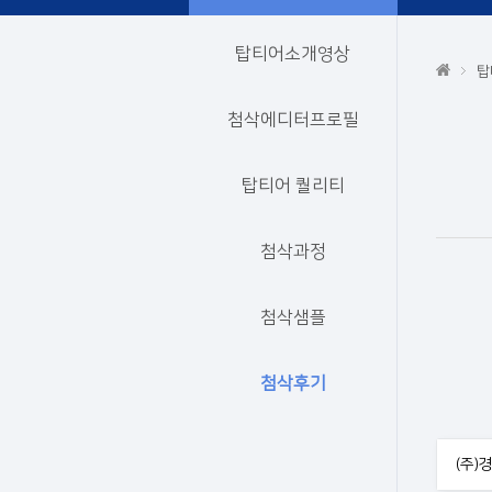
탑티어소개영상
탑
첨삭에디터프로필
탑티어 퀄리티
첨삭과정
첨삭샘플
첨삭후기