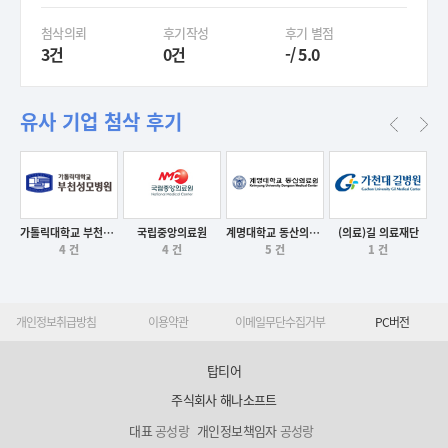
첨삭의뢰
후기작성
후기 별점
3건
0건
-/ 5.0
유사 기업 첨삭 후기
국립중앙의료원
가톨릭대학교 부천성모병원
계명대학교 동산의료원
(의료)길 의료재단
후기보기
4 건
4 건
5 건
1 건
후기보기
후기보기
후기보기
개인정보취급방침
이용약관
이메일무단수집거부
PC버전
탑티어
주식회사 해나소프트
대표
공성랑
개인정보책임자
공성랑