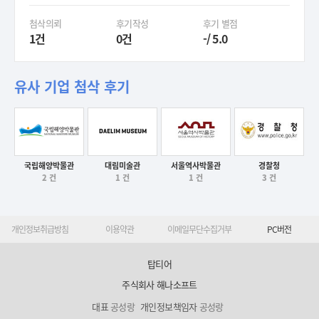
첨삭의뢰
후기작성
후기 별점
1건
0건
-/ 5.0
유사 기업 첨삭 후기
대림미술관
서울역사박물관
경찰청
국립해양박물관
후기보기
후기보기
후기보기
1 건
1 건
3 건
2 건
후기보기
개인정보취급방침
이용약관
이메일무단수집거부
PC버전
탑티어
주식회사 해나소프트
대표
공성랑
개인정보책임자
공성랑