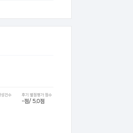
작성건수
후기 별점평가 점수
-점/ 5.0점