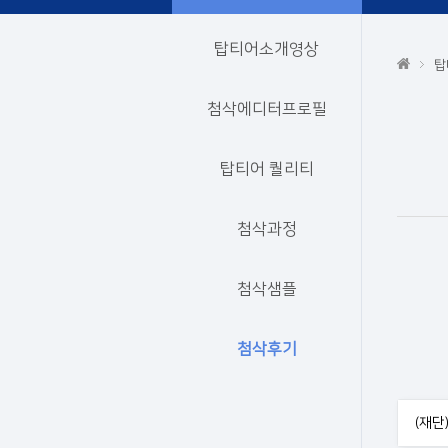
탑티어소개영상
탑
첨삭에디터프로필
탑티어 퀄리티
첨삭과정
첨삭샘플
첨삭후기