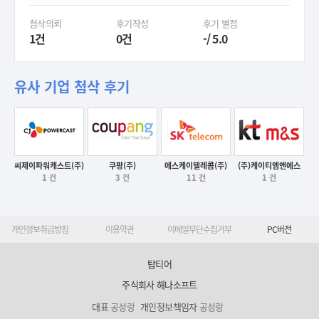
첨삭의뢰
후기작성
후기 별점
1건
0건
-/ 5.0
유사 기업 첨삭 후기
씨제이파워캐스트(주)
쿠팡(주)
에스케이텔레콤(주)
(주)케이티엠앤에스
후기보기
1 건
3 건
11 건
1 건
후기보기
후기보기
후기보기
개인정보취급방침
이용약관
이메일무단수집거부
PC버전
탑티어
주식회사 해나소프트
대표
공성랑
개인정보책임자
공성랑