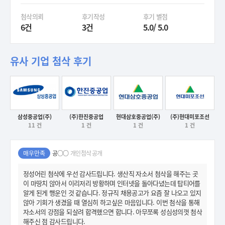
첨삭의뢰
후기작성
후기 별점
6건
3건
5.0/ 5.0
유사 기업 첨삭 후기
(주)현대미포조선
삼성중공업(주)
(주)한진중공업
현대삼호중공업(주)
후기보기
1 건
11 건
1 건
1 건
후기보기
후기보기
후기보기
매우만족
공○○
개인첨삭 공개
정성어린 첨삭에 우선 감사드립니다. 생산직 자소서 첨삭을 해주는 곳
이 마땅치 않아서 이리저리 방황하며 인터넷을 돌아다녔는데 탑티어를
알게 된게 행운인 것 같습니다. 정규직 채용공고가 요즘 잘 나오고 있지
않아 기회가 생겼을 때 열심히 하고싶은 마음입니다. 이번 첨삭을 통해
자소서의 강점을 되살려 합격했으면 합니다. 아무쪼록 성심성의껏 첨삭
해주신 점 감사드립니다.