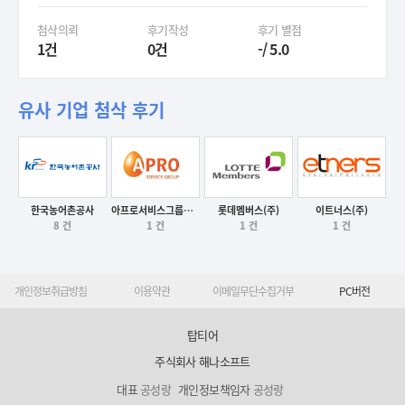
첨삭의뢰
후기작성
후기 별점
1건
0건
-/ 5.0
유사 기업 첨삭 후기
한국농어촌공사
아프로서비스그룹대부(주)
롯데멤버스(주)
이트너스(주)
8 건
1 건
1 건
1 건
후기보기
후기보기
후기보기
후기보기
개인정보취급방침
이용약관
이메일무단수집거부
PC버전
탑티어
주식회사 해나소프트
대표
공성랑
개인정보책임자
공성랑