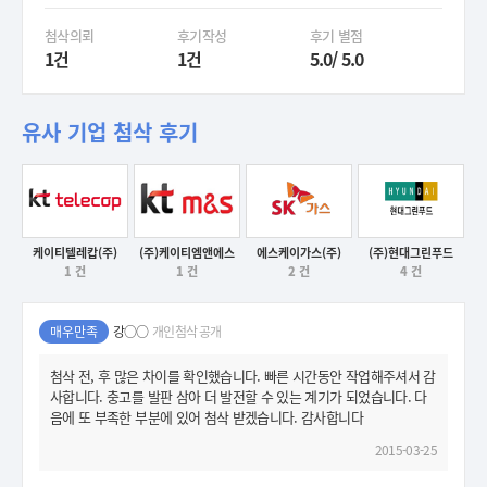
첨삭의뢰
후기작성
후기 별점
1건
1건
5.0/ 5.0
유사 기업 첨삭 후기
케이티텔레캅(주)
(주)케이티엠앤에스
에스케이가스(주)
(주)현대그린푸드
1 건
1 건
2 건
4 건
후기보기
후기보기
후기보기
후기보기
매우만족
강○○
개인첨삭 공개
첨삭 전, 후 많은 차이를 확인했습니다. 빠른 시간동안 작업해주셔서 감
사합니다. 충고를 발판 삼아 더 발전할 수 있는 계기가 되었습니다. 다
음에 또 부족한 부분에 있어 첨삭 받겠습니다. 감사합니다
2015-03-25