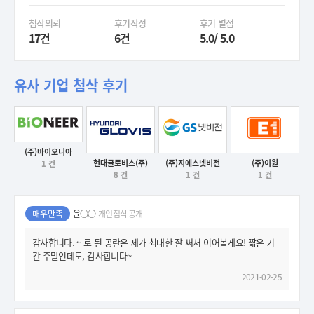
첨삭의뢰
후기작성
후기 별점
17건
6건
5.0/ 5.0
유사 기업 첨삭 후기
(주)바이오니아
후기보기
(주)지에스넷비전
현대글로비스(주)
(주)이원
1 건
후기보기
1 건
8 건
1 건
후기보기
후기보기
매우만족
윤○○
개인첨삭 공개
감사합니다. ~ 로 된 공란은 제가 최대한 잘 써서 이어볼게요! 짧은 기
간 주말인데도, 감사합니다~
2021-02-25