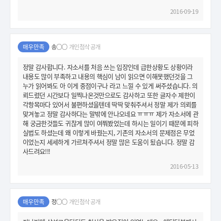
2016-09-19
매우만족
송○○
개인첨삭 공개
정말 감사합니다. 자소서를 처음 쓰는 입장인데 급한상황도 상황이라
내용도 많이 부족하고 내용의 핵심이 남이 읽으면 이해못했던것을 그
누가 읽어봐도 아 이게 중점이구나 라고 느낄 수 있게 써주셨습니다. 의
뢰드렸던 시간보다 일찍나온것만으로도 감사하고 또한 글자수 제한이
각항목마다 있어서 불편하셨을텐데 딱딱 맞춰주셔서 정말 제가 의뢰를
맞겨놓고 정말 감사하다는 말밖에 안나오네요 ㅠㅠㅠ 제가 자소서에 관
해 궁금한것들도 귀찮게 많이 여쭤봤었는데 하시는 일이기 때문에 피하
실법도 하셨는데 왜 이렇게 바꿨는지, 기존의 자소서의 문제점은 무었
이었는지 세세하게 가르쳐주셔서 정말 많은 도움이 됬습니다. 정말 감
사드려요!!!
2016-05-13
매우만족
정○○
개인첨삭 공개