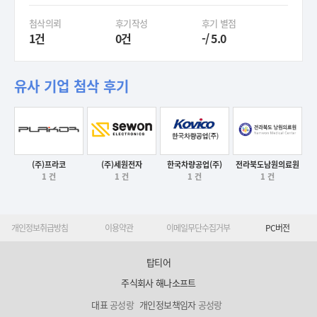
첨삭의뢰
후기작성
후기 별점
1건
0건
-/ 5.0
유사 기업 첨삭 후기
전라북도남원의료원
(주)프라코
(주)세원전자
한국차량공업(주)
후기보기
1 건
1 건
1 건
1 건
후기보기
후기보기
후기보기
개인정보취급방침
이용약관
이메일무단수집거부
PC버전
탑티어
주식회사 해나소프트
대표
공성랑
개인정보책임자
공성랑