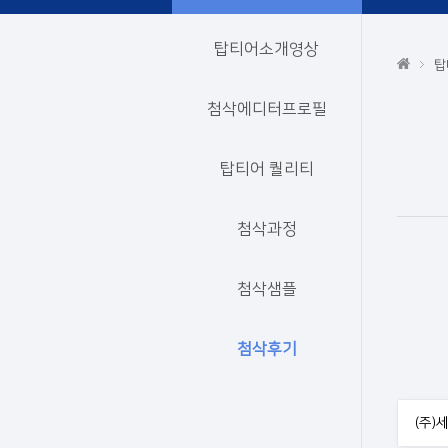
탑티어소개영상
탑
첨삭에디터프로필
탑티어 퀄리티
첨삭과정
첨삭샘플
첨삭후기