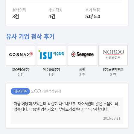
첨삭의뢰
후기작성
후기 별점
3건
1건
5.0/ 5.0
유사 기업 첨삭 후기
코스맥스(주)
이수화학(주)
씨젠
(주)노루페인트
후기보기
후기보기
후기보기
2 건
1 건
2 건
2 건
후기보기
매우만족
노○○
개인첨삭 공개
처음 이용해 보았는데 확실히 다르네요 첫 자소서인데 많은 도움이 되
었습니다. 다음엔 경력기술서 부탁드리겠습니다^^ 감사합니다.
2016-08-21