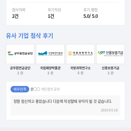
첨삭의뢰
후기작성
후기 별점
2건
1건
5.0/ 5.0
유사 기업 첨삭 후기
공무원연금공단
국립해양박물관
국방과학연구소
신용보증기금
1 건
2 건
5 건
2 건
후기보기
후기보기
후기보기
후기보기
매우만족
문○○
개인첨삭 공개
정말 참신하고 좋았습니다 다음에 작성할때 유익이 될 것 같습니다.
2016-01-18