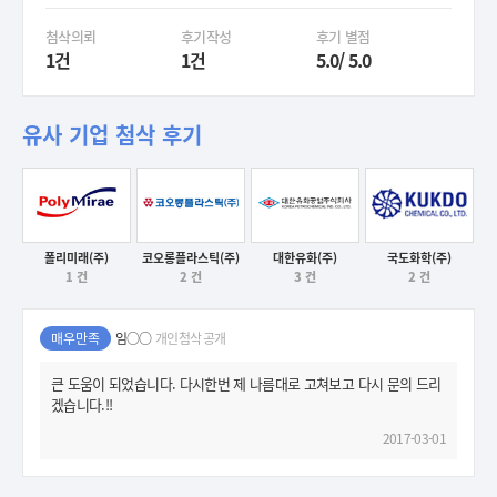
첨삭의뢰
후기작성
후기 별점
1건
1건
5.0/ 5.0
유사 기업 첨삭 후기
폴리미래(주)
코오롱플라스틱(주)
대한유화(주)
국도화학(주)
후기보기
1 건
2 건
3 건
2 건
후기보기
후기보기
후기보기
매우만족
임○○
개인첨삭 공개
큰 도움이 되었습니다. 다시한번 제 나름대로 고쳐보고 다시 문의 드리
겠습니다.!!
2017-03-01