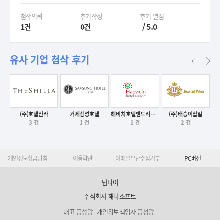
첨삭의뢰
후기작성
후기 별점
1건
0건
-/ 5.0
유사 기업 첨삭 후기
(주)호텔신라
거제삼성호텔
해비치호텔앤드리조트(주)
(주)태승이십일
3 건
1 건
1 건
2 건
후기보기
후기보기
후기보기
후기보기
개인정보취급방침
이용약관
이메일무단수집거부
PC버전
탑티어
주식회사 해나소프트
대표
공성랑
개인정보책임자
공성랑