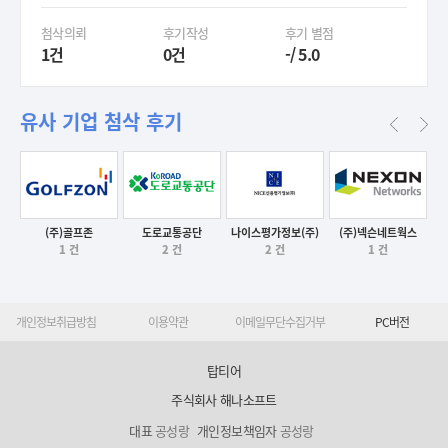
첨삭의뢰
후기작성
후기 별점
1건
0건
-/ 5.0
유사 기업 첨삭 후기
나이스평가정보(주)
(주)골프존
도로교통공단
(주)넥슨네트웍스
후기보기
2 건
1 건
2 건
1 건
후기보기
후기보기
후기보기
개인정보취급방침
이용약관
이메일무단수집거부
PC버전
탑티어
주식회사 해나소프트
대표
공성랑
개인정보책임자
공성랑