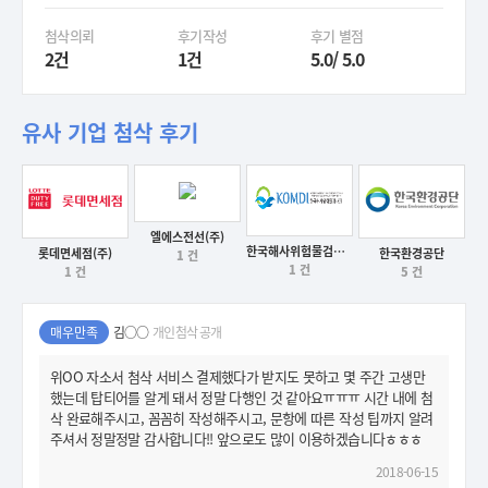
첨삭의뢰
후기작성
후기 별점
2건
1건
5.0/ 5.0
유사 기업 첨삭 후기
엘에스전선(주)
후기보기
한국해사위험물검사원
롯데면세점(주)
한국환경공단
1 건
후기보기
1 건
1 건
5 건
후기보기
후기보기
매우만족
김○○
개인첨삭 공개
위OO 자소서 첨삭 서비스 결제했다가 받지도 못하고 몇 주간 고생만
했는데 탑티어를 알게 돼서 정말 다행인 것 같아요ㅠㅠㅠ 시간 내에 첨
삭 완료해주시고, 꼼꼼히 작성해주시고, 문항에 따른 작성 팁까지 알려
주셔서 정말정말 감사합니다!! 앞으로도 많이 이용하겠습니다ㅎㅎㅎ
2018-06-15