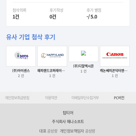
첨삭의뢰
후기작성
후기 별점
1건
0건
-/ 5.0
유사 기업 첨삭 후기
(주)디알액시온
후기보기
(주)아이센스
해피랜드코퍼레이션(주)
캐논쎄미콘덕터엔지니어링코리아(주)
1 건
후기보기
후기보기
2 건
1 건
1 건
후기보기
개인정보취급방침
이용약관
이메일무단수집거부
PC버전
탑티어
주식회사 해나소프트
대표
공성랑
개인정보책임자
공성랑