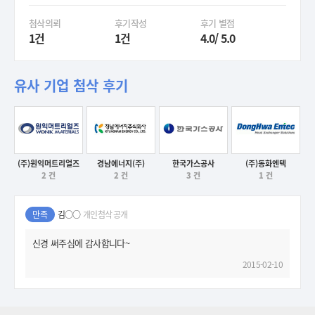
첨삭의뢰
후기작성
후기 별점
1건
1건
4.0/ 5.0
유사 기업 첨삭 후기
경남에너지(주)
(주)동화엔텍
(주)원익머트리얼즈
한국가스공사
후기보기
후기보기
2 건
1 건
2 건
3 건
후기보기
후기보기
만족
김○○
개인첨삭 공개
신경 써주심에 감사합니다~
2015-02-10