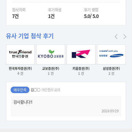
첨삭의뢰
후기작성
후기 별점
7건
1건
5.0/ 5.0
유사 기업 첨삭 후기
한국투자증권(주)
키움증권(주)
삼성증권(주)
교보증권(주)
후기보기
후기보기
후기보기
4 건
1 건
2 건
1 건
후기보기
매우만족
김○○
개인첨삭 공개
감사합니다!!
2018-09-29