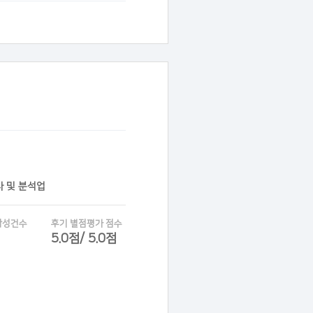
사 및 분석업
작성건수
후기 별점평가 점수
5.0점/ 5.0점