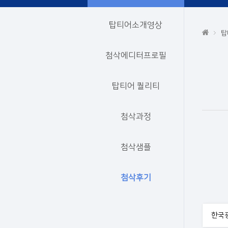
탑티어소개영상
탑
첨삭에디터프로필
탑티어 퀄리티
첨삭과정
첨삭샘플
첨삭후기