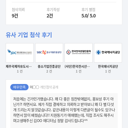
첨삭의뢰
후기작성
후기 별점
9건
2건
5.0/ 5.0
유사 기업 첨삭 후기
제주국제자유도시개발센터
중소기업진흥공단
(사단)한국전시산업진흥회
한국에너지공단
1 건
2 건
1 건
1 건
후기보기
후기보기
후기보기
후기보기
매우만족
이○○
개인첨삭 공개
처음에는 긴가민가했습니다. 왜 다 좋은 칭찬밖에없지, 홍보성 후기 아
닌가?! 하면서요. 제가 직접 결제하고 의뢰하고 받아보니 왜 다 별 다섯
개 드리는지 알것같습니다. 같은내용이 이렇게 다른글이 될수도 있구나
하면서 많이 배웠습니다!! 지원동기가 애매했는데, 직접 조사도 해주시
며고생해주신 김OO 에디터님 정말 감사드립니다^^