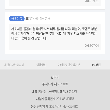
2016-09-01
매우만족
조○○
개인첨삭 공개
자소서를 꼼꼼히 첨삭해주셔서 너무 감사합니다. 더불어, 코멘트 부분
에서 문제점과 수정 방향을 언급해 주셨는데, 차후 자소서를 작성하는
데 큰 도움이 될 것 같습니다.
2015-07-04
개인정보취급방침
이용약관
이메일무단수집거부
PC버전
탑티어
주식회사 해나소프트
대표
공성랑
개인정보책임자
공성랑
사업자등록번호
201-86-89553
통신판매업
제 2017-경기시흥-0149호