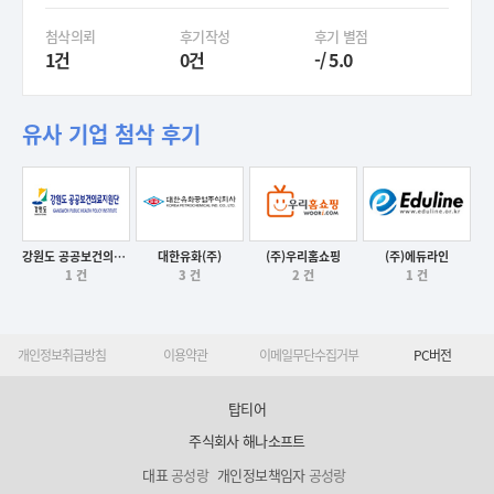
첨삭의뢰
후기작성
후기 별점
1건
0건
-/ 5.0
유사 기업 첨삭 후기
강원도 공공보건의료지원단
대한유화(주)
(주)우리홈쇼핑
(주)에듀라인
후기보기
1 건
3 건
2 건
1 건
후기보기
후기보기
후기보기
개인정보취급방침
이용약관
이메일무단수집거부
PC버전
탑티어
주식회사 해나소프트
대표
공성랑
개인정보책임자
공성랑