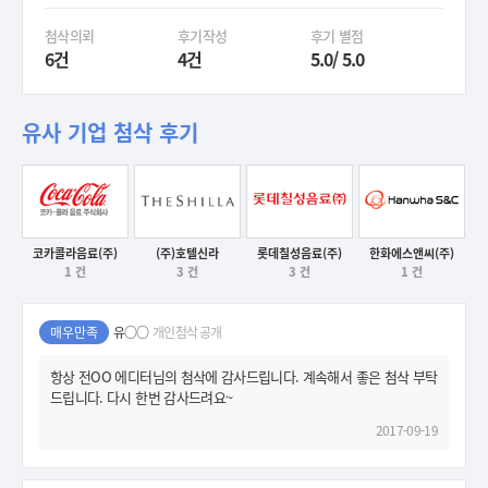
첨삭의뢰
후기작성
후기 별점
6건
4건
5.0/ 5.0
유사 기업 첨삭 후기
코카콜라음료(주)
(주)호텔신라
롯데칠성음료(주)
한화에스앤씨(주)
1 건
3 건
3 건
1 건
후기보기
후기보기
후기보기
후기보기
매우만족
유○○
개인첨삭 공개
항상 전OO 에디터님의 첨삭에 감사드립니다. 계속해서 좋은 첨삭 부탁
드립니다. 다시 한번 감사드려요~
2017-09-19