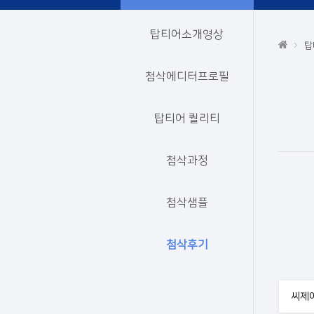
탑티어소개영상
탑
첨삭에디터프로필
탑티어 퀄리티
첨삭과정
첨삭샘플
첨삭후기