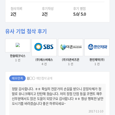
첨삭의뢰
후기작성
후기 별점
2건
2건
5.0/ 5.0
유사 기업 첨삭 후기
한솔테크닉스
후기보기
환인제약(주)
(주)에스비에스
(주)더존비즈온
1 건
후기보기
1 건
4 건
1 건
후기보기
후기보기
매우만족
김○○
개인첨삭 공개
정말 감사합니다. ㅎㅎ 확실히 전문가의 손길을 받으니 문장자체가 정
말로 유니크해지고 탄탄해 졌습니다. 저의 장점 단점 등을 코멘트 해주
신부분에서도 많은 도움이 되었구요 감사합니다 ㅎㅎ 항상 행복한 날만
오시기를 바라겠습니다 좋은 하루되세요~
2017-11-10