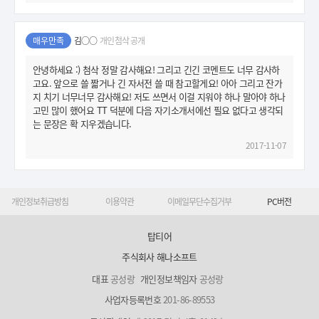
매우만족
김○○
개인첨삭 공개
안녕하세요 :) 첨삭 정말 감사해요! 그리고 긴긴 코멘트도 너무 감사하
고요. 앞으로 쓸 짧거나 긴 자서전 쓸 때 참고할게요! 아아 그리고 잔가
지 치기 너무너무 감사해요! 저도 쓰면서 이걸 지워야 하나 말아야 하나
고민 많이 했어요 TT 덕분에 다음 자기소개서에선 필요 없다고 생각되
는 문장은 확 지우겠습니다.
2017-11-07
개인정보취급방침
이용약관
이메일무단수집거부
PC버전
탑티어
주식회사 해나소프트
대표
공성랑
개인정보책임자
공성랑
사업자등록번호
201-86-89553