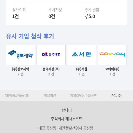
첨삭의뢰
후기작성
후기 별점
1건
0건
-/ 5.0
유사 기업 첨삭 후기
(주)경보제약
동국제강(주)
(주)서한
코웨이(주)
후기보기
후기보기
후기보기
2 건
2 건
1 건
3 건
후기보기
개인정보취급방침
이용약관
이메일무단수집거부
PC버전
탑티어
주식회사 해나소프트
대표
공성랑
개인정보책임자
공성랑